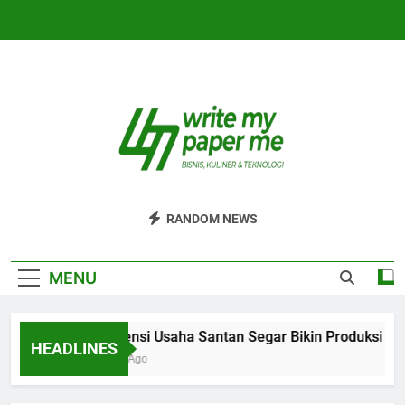
Skip
to
content
WriteMyPaperm
Bisnis, Kuliner, Teknologi
RANDOM NEWS
MENU
Efisiensi Usaha Santan Segar Bikin Produksi Leb
HEADLINES
5 Hari Ago