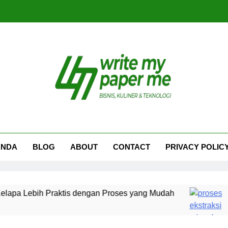
iteMyPaperme.com
iner, Teknologi
ANDA
BLOG
ABOUT
CONTACT
PRIVACY POLIC
ebih Praktis dengan Proses yang Mudah
Prose
1 Ming