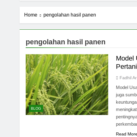
Home
pengolahan hasil panen
pengolahan hasil panen
Model 
Pertan
Fadhil A
Model Usah
juga sumb
keuntungan
BLOG
meningkat 
pentingny
perkemban
Read Mor