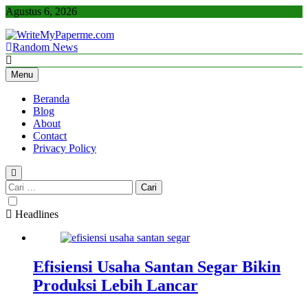
Skip
Agustus 6, 2026
to
content
Random News
WriteMyPaperme.com
Bisnis, Kuliner, Teknologi
Menu
Beranda
Blog
About
Contact
Privacy Policy
Cari
untuk:
Headlines
Efisiensi Usaha Santan Segar Bikin
Produksi Lebih Lancar