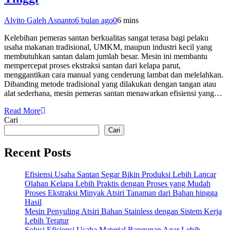
Alvito Galeh Asnanto
6 bulan ago
0
6 mins
Kelebihan pemeras santan berkualitas sangat terasa bagi pelaku
usaha makanan tradisional, UMKM, maupun industri kecil yang
membutuhkan santan dalam jumlah besar. Mesin ini membantu
mempercepat proses ekstraksi santan dari kelapa parut,
menggantikan cara manual yang cenderung lambat dan melelahkan.
Dibanding metode tradisional yang dilakukan dengan tangan atau
alat sederhana, mesin pemeras santan menawarkan efisiensi yang…
Read More
Cari
Cari
Recent Posts
Efisiensi Usaha Santan Segar Bikin Produksi Lebih Lancar
Olahan Kelapa Lebih Praktis dengan Proses yang Mudah
Proses Ekstraksi Minyak Atsiri Tanaman dari Bahan hingga
Hasil
Mesin Penyuling Atsiri Bahan Stainless dengan Sistem Kerja
Lebih Teratur
Solusi Efisiensi Usaha Material Bangunan Agar Lebih