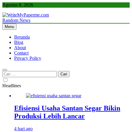
Skip
Agustus 8, 2026
to
content
Random News
WriteMyPaperme.com
Bisnis, Kuliner, Teknologi
Menu
Beranda
Blog
About
Contact
Privacy Policy
Cari
untuk:
Headlines
Efisiensi Usaha Santan Segar Bikin
Produksi Lebih Lancar
4 hari ago