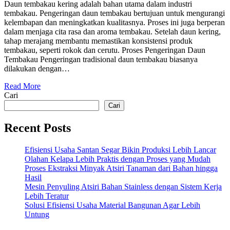
Daun tembakau kering adalah bahan utama dalam industri
tembakau. Pengeringan daun tembakau bertujuan untuk mengurangi
kelembapan dan meningkatkan kualitasnya. Proses ini juga berperan
dalam menjaga cita rasa dan aroma tembakau. Setelah daun kering,
tahap merajang membantu memastikan konsistensi produk
tembakau, seperti rokok dan cerutu. Proses Pengeringan Daun
Tembakau Pengeringan tradisional daun tembakau biasanya
dilakukan dengan…
Read More
Cari
Cari
Recent Posts
Efisiensi Usaha Santan Segar Bikin Produksi Lebih Lancar
Olahan Kelapa Lebih Praktis dengan Proses yang Mudah
Proses Ekstraksi Minyak Atsiri Tanaman dari Bahan hingga
Hasil
Mesin Penyuling Atsiri Bahan Stainless dengan Sistem Kerja
Lebih Teratur
Solusi Efisiensi Usaha Material Bangunan Agar Lebih
Untung