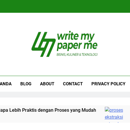
iteMyPaperme.com
iner, Teknologi
RANDA
BLOG
ABOUT
CONTACT
PRIVACY POLICY
bih Praktis dengan Proses yang Mudah
Proses
1 Mingg