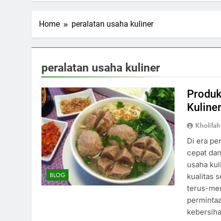
Home
peralatan usaha kuliner
peralatan usaha kuliner
Produk
Kuline
Kholifa
Di era pe
cepat da
usaha ku
BLOG
kualitas 
terus-me
permintaa
kebersiha