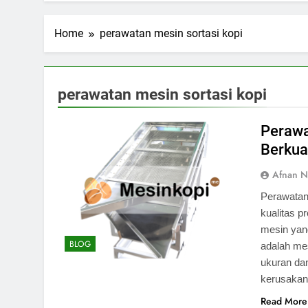
Home
perawatan mesin sortasi kopi
perawatan mesin sortasi kopi
Perawa
Berkua
Afnan N
Perawatan
kualitas p
mesin yang
BLOG
adalah mes
ukuran dan
kerusakan
Read More