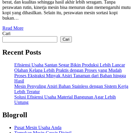
berat, dan kualitas sehingga hasil akhir lebih seragam. Tanpa
perawatan rutin, kinerja mesin bisa menurun dan memengaruhi mutu
kopi yang dihasilkan. Selain itu, perawatan mesin sortasi kopi
bukan…
Read More
Cari
Cari
Recent Posts
Efisiensi Usaha Santan Segar Bikin Produksi Lebih Lancar
Olahan Kelapa Lebih Praktis dengan Proses yang Mudah
Proses Ekstraksi Minyak Atsiri Tanaman dari Bahan hingga
Hasil
Mesin Penyuling Atsiri Bahan Stainless dengan Sistem Kerja
Lebih Teratur
Solusi Efisiensi Usaha Material Bangunan Agar Lebih
Untung
Blogroll
Pusat Mesin Usaha Anda
Temukan Mesin Grosir Disini!