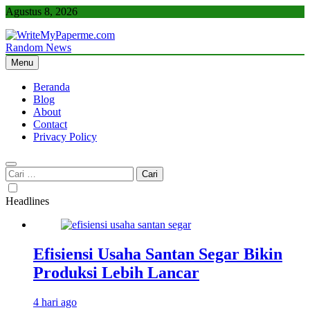
Skip
Agustus 8, 2026
to
content
Random News
WriteMyPaperme.com
Bisnis, Kuliner, Teknologi
Menu
Beranda
Blog
About
Contact
Privacy Policy
Cari
untuk:
Headlines
Efisiensi Usaha Santan Segar Bikin
Produksi Lebih Lancar
4 hari ago