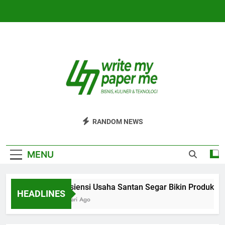
Skip
to
content
WriteMyPaperm
Bisnis, Kuliner, Teknologi
RANDOM NEWS
MENU
Efisiensi Usaha Santan Segar Bikin Produksi L
HEADLINES
6 Hari Ago