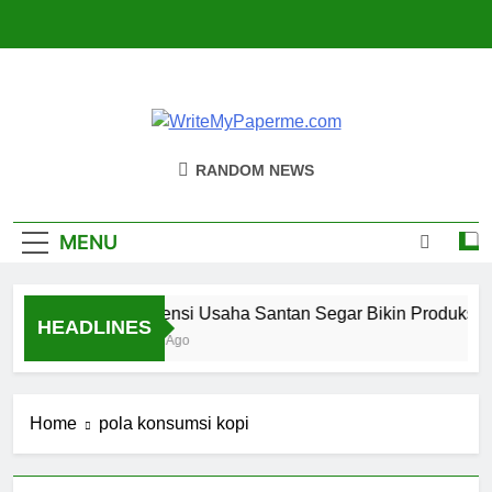
Skip
to
content
WriteMyPaperm
Bisnis, Kuliner, Teknologi
RANDOM NEWS
MENU
Efisiensi Usaha Santan Segar Bikin Produksi L
HEADLINES
4 Hari Ago
Home
pola konsumsi kopi