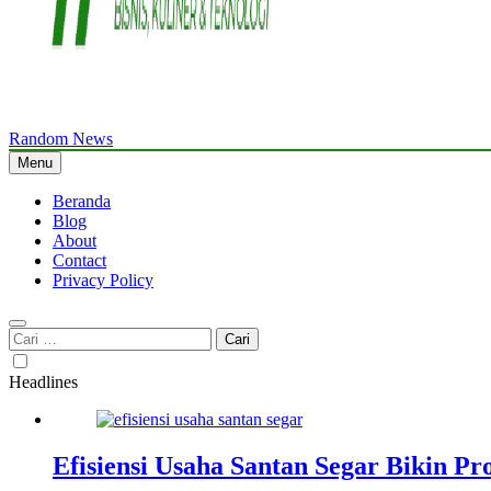
Random News
WriteMyPaperme.com
Bisnis, Kuliner, Teknologi
Menu
Beranda
Blog
About
Contact
Privacy Policy
Cari
untuk:
Headlines
Efisiensi Usaha Santan Segar Bikin P