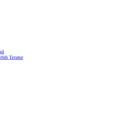
il
ebih Teratur