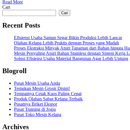
Read More
Cari
Cari
Recent Posts
Efisiensi Usaha Santan Segar Bikin Produksi Lebih Lancar
Olahan Kelapa Lebih Praktis dengan Proses yang Mudah
Proses Ekstraksi Minyak Atsiri Tanaman dari Bahan hingga Has
Mesin Penyuling Atsiri Bahan Stainless dengan Sistem Kerja L
Solusi Efisiensi Usaha Material Bangunan Agar Lebih Untung
Blogroll
Pusat Mesin Usaha Anda
Temukan Mesin Grosir Disini!
Tempatnya Cetak Kaos Paling Cepat
Produk Olahan Sabut Kelapa Terbaik
Pusatnya Briket Ekspor
Pusat Training di Jogja
Pusat Toko Mesin Kelapa
Archives