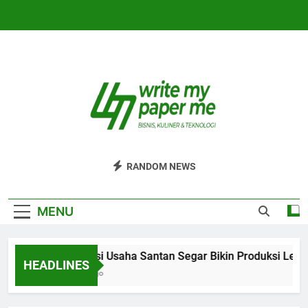
Skip
to
content
WriteMyPaperm
Bisnis, Kuliner, Teknologi
RANDOM NEWS
MENU
Efisiensi Usaha Santan Segar Bikin Produksi Lebih
HEADLINES
4 Hari Ago