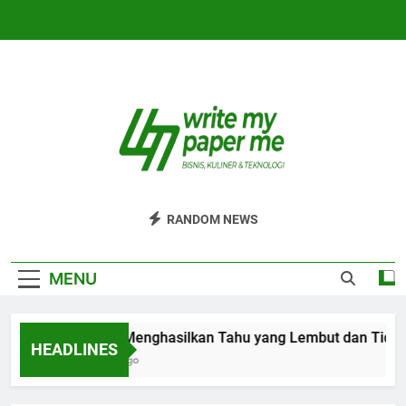
Skip
to
content
WriteMyPaperm
Bisnis, Kuliner, Teknologi
RANDOM NEWS
MENU
Cara Menghasilkan Tahu yang Lembut dan Tidak
HEADLINES
6 Jam Ago