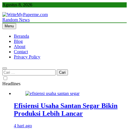
Skip
Agustus 8, 2026
to
content
Random News
WriteMyPaperme.com
Bisnis, Kuliner, Teknologi
Menu
Beranda
Blog
About
Contact
Privacy Policy
Cari
untuk:
Headlines
Efisiensi Usaha Santan Segar Bikin
Produksi Lebih Lancar
4 hari ago