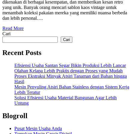
dikenakan di berbagai kesempatan, dan memberikan kesan retro
yang unik. Banyak orang mencari sablon kaos vintage untuk
menambah koleksi pakaian mereka yang memiliki nuansa berbeda
dan lebih personal….
Read More
Cari
Cari
Recent Posts
Efisiensi Usaha Santan Segar Bikin Produksi Lebih Lancar
Olahan Kelapa Lebih Praktis dengan Proses yang Mudah
Proses Ekstraksi Minyak Atsiri Tanaman dari Bahan hingga
Hasil
Mesin Penyuling Atsiri Bahan Stainless dengan Sistem Kerja
Lebih Teratur
Solusi Efisiensi Usaha Material Bangunan Agar Lebih
Untung
Blogroll
Pusat Mesin Usaha Anda
Temukan Mesin Grosir Disini!