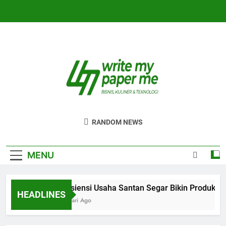
Skip
to
content
WriteMyPaperm
Bisnis, Kuliner, Teknologi
RANDOM NEWS
MENU
Efisiensi Usaha Santan Segar Bikin Produksi L
HEADLINES
2 Hari Ago