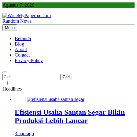
Skip
Agustus 7, 2026
to
content
Random News
WriteMyPaperme.com
Bisnis, Kuliner, Teknologi
Menu
Beranda
Blog
About
Contact
Privacy Policy
Cari
untuk:
Headlines
Efisiensi Usaha Santan Segar Bikin
Produksi Lebih Lancar
3 hari ago