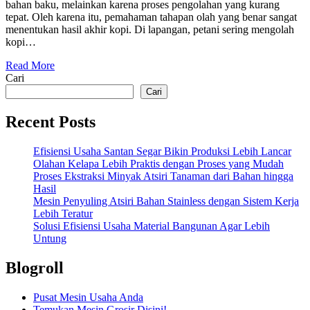
bahan baku, melainkan karena proses pengolahan yang kurang
tepat. Oleh karena itu, pemahaman tahapan olah yang benar sangat
menentukan hasil akhir kopi. Di lapangan, petani sering mengolah
kopi…
Read More
Cari
Cari
Recent Posts
Efisiensi Usaha Santan Segar Bikin Produksi Lebih Lancar
Olahan Kelapa Lebih Praktis dengan Proses yang Mudah
Proses Ekstraksi Minyak Atsiri Tanaman dari Bahan hingga
Hasil
Mesin Penyuling Atsiri Bahan Stainless dengan Sistem Kerja
Lebih Teratur
Solusi Efisiensi Usaha Material Bangunan Agar Lebih
Untung
Blogroll
Pusat Mesin Usaha Anda
Temukan Mesin Grosir Disini!