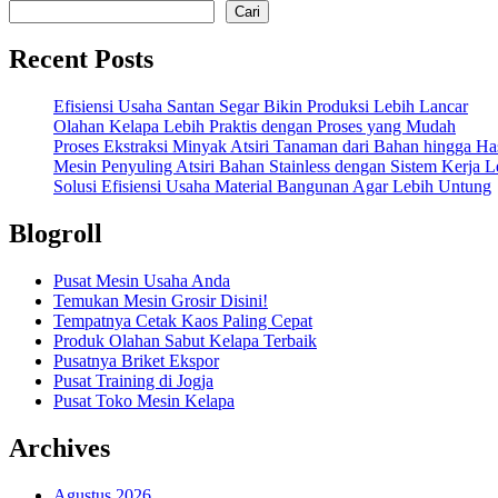
Cari
Recent Posts
Efisiensi Usaha Santan Segar Bikin Produksi Lebih Lancar
Olahan Kelapa Lebih Praktis dengan Proses yang Mudah
Proses Ekstraksi Minyak Atsiri Tanaman dari Bahan hingga Has
Mesin Penyuling Atsiri Bahan Stainless dengan Sistem Kerja L
Solusi Efisiensi Usaha Material Bangunan Agar Lebih Untung
Blogroll
Pusat Mesin Usaha Anda
Temukan Mesin Grosir Disini!
Tempatnya Cetak Kaos Paling Cepat
Produk Olahan Sabut Kelapa Terbaik
Pusatnya Briket Ekspor
Pusat Training di Jogja
Pusat Toko Mesin Kelapa
Archives
Agustus 2026