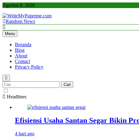
Skip
Agustus 8, 2026
to
content
Random News
WriteMyPaperme.com
Bisnis, Kuliner, Teknologi
Menu
Beranda
Blog
About
Contact
Privacy Policy
Cari
untuk:
Headlines
Efisiensi Usaha Santan Segar Bikin P
4 hari ago