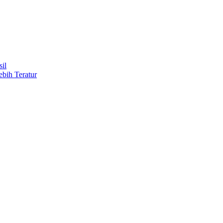
il
ebih Teratur