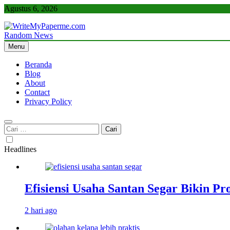
Skip
Agustus 6, 2026
to
content
Random News
WriteMyPaperme.com
Bisnis, Kuliner, Teknologi
Menu
Beranda
Blog
About
Contact
Privacy Policy
Cari
untuk:
Headlines
Efisiensi Usaha Santan Segar Bikin P
2 hari ago