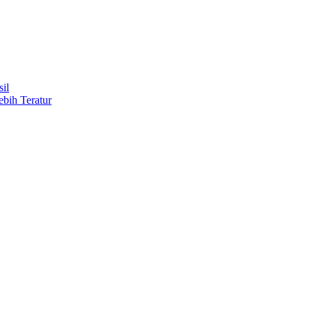
il
ebih Teratur