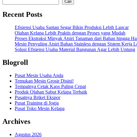
Cari
Recent Posts
Efisiensi Usaha Santan Segar Bikin Produksi Lebih Lancar
Olahan Kelapa Lebih Praktis dengan Proses yang Mudah
Proses Ekstraksi Minyak Atsiri Tanaman dari Bahan hingga Has
Mesin Penyuling Atsiri Bahan Stainless dengan Sistem Kerja L
Solusi Efisiensi Usaha Material Bangunan Agar Lebih Untung
Blogroll
Pusat Mesin Usaha Anda
Temukan Mesin Grosir Disini!
Tempatnya Cetak Kaos Paling Cepat
Produk Olahan Sabut Kelapa Terbaik
Pusatnya Briket Ekspor
Pusat Training di Jogja
Pusat Toko Mesin Kelapa
Archives
Agustus 2026