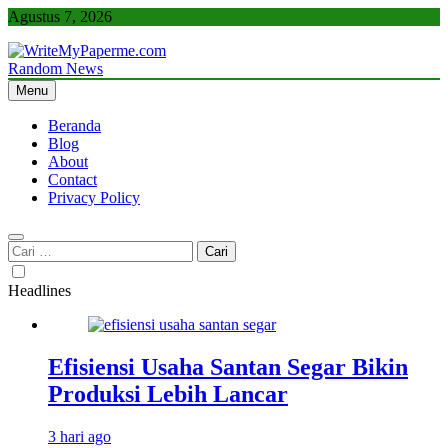
Skip
Agustus 7, 2026
to
content
Random News
WriteMyPaperme.com
Bisnis, Kuliner, Teknologi
Menu
Beranda
Blog
About
Contact
Privacy Policy
Cari
untuk:
Headlines
Efisiensi Usaha Santan Segar Bikin
Produksi Lebih Lancar
3 hari ago