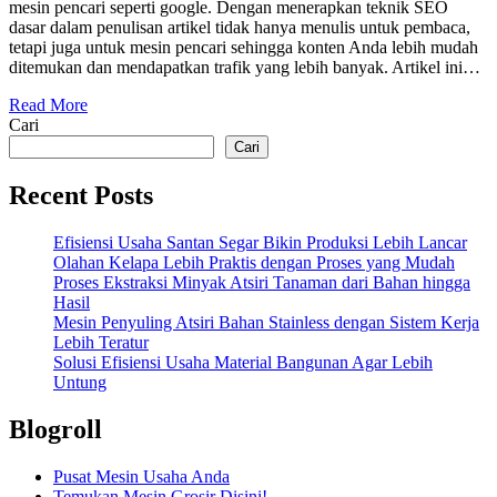
mesin pencari seperti google. Dengan menerapkan teknik SEO
dasar dalam penulisan artikel tidak hanya menulis untuk pembaca,
tetapi juga untuk mesin pencari sehingga konten Anda lebih mudah
ditemukan dan mendapatkan trafik yang lebih banyak. Artikel ini…
Read More
Cari
Cari
Recent Posts
Efisiensi Usaha Santan Segar Bikin Produksi Lebih Lancar
Olahan Kelapa Lebih Praktis dengan Proses yang Mudah
Proses Ekstraksi Minyak Atsiri Tanaman dari Bahan hingga
Hasil
Mesin Penyuling Atsiri Bahan Stainless dengan Sistem Kerja
Lebih Teratur
Solusi Efisiensi Usaha Material Bangunan Agar Lebih
Untung
Blogroll
Pusat Mesin Usaha Anda
Temukan Mesin Grosir Disini!