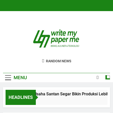
Skip
to
content
WriteMyPaperm
Bisnis, Kuliner, Teknologi
RANDOM NEWS
MENU
Efisiensi Usaha Santan Segar Bikin Produksi Lebih La
HEADLINES
5 Hari Ago