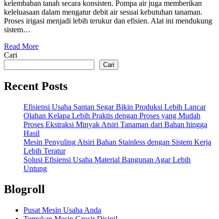
kelembaban tanah secara konsisten. Pompa air juga memberikan
keleluasaan dalam mengatur debit air sesuai kebutuhan tanaman.
Proses irigasi menjadi lebih terukur dan efisien. Alat ini mendukung
sistem…
Read More
Cari
Cari
Recent Posts
Efisiensi Usaha Santan Segar Bikin Produksi Lebih Lancar
Olahan Kelapa Lebih Praktis dengan Proses yang Mudah
Proses Ekstraksi Minyak Atsiri Tanaman dari Bahan hingga
Hasil
Mesin Penyuling Atsiri Bahan Stainless dengan Sistem Kerja
Lebih Teratur
Solusi Efisiensi Usaha Material Bangunan Agar Lebih
Untung
Blogroll
Pusat Mesin Usaha Anda
Temukan Mesin Grosir Disini!