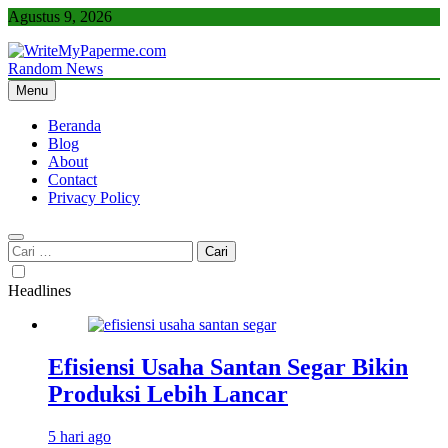
Skip
Agustus 9, 2026
to
content
Random News
WriteMyPaperme.com
Bisnis, Kuliner, Teknologi
Menu
Beranda
Blog
About
Contact
Privacy Policy
Cari
untuk:
Headlines
Efisiensi Usaha Santan Segar Bikin
Produksi Lebih Lancar
5 hari ago