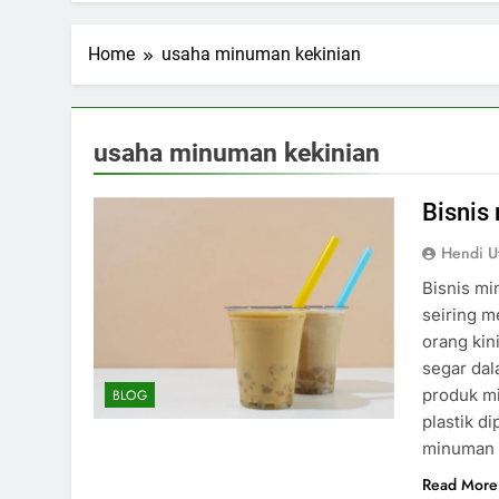
Home
usaha minuman kekinian
usaha minuman kekinian
Bisnis
Hendi U
Bisnis m
seiring m
orang kin
segar dal
produk m
BLOG
plastik di
minuman
Read More