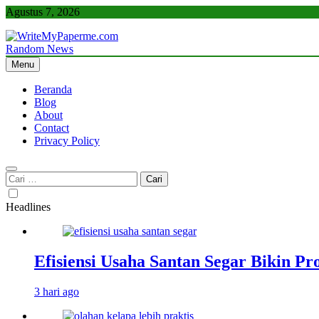
Skip
Agustus 7, 2026
to
content
Random News
WriteMyPaperme.com
Bisnis, Kuliner, Teknologi
Menu
Beranda
Blog
About
Contact
Privacy Policy
Cari
untuk:
Headlines
Efisiensi Usaha Santan Segar Bikin P
3 hari ago