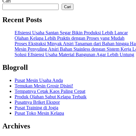
Cari
Cari
Recent Posts
Efisiensi Usaha Santan Segar Bikin Produksi Lebih Lancar
Olahan Kelapa Lebih Praktis dengan Proses yang Mudah
Proses Ekstraksi Minyak Atsiri Tanaman dari Bahan hingga Has
Mesin Penyuling Atsiri Bahan Stainless dengan Sistem Kerja L
Solusi Efisiensi Usaha Material Bangunan Agar Lebih Untung
Blogroll
Pusat Mesin Usaha Anda
Temukan Mesin Grosir Disini!
Tempatnya Cetak Kaos Paling Cepat
Produk Olahan Sabut Kelapa Terbaik
Pusatnya Briket Ekspor
Pusat Training di Jogja
Pusat Toko Mesin Kelapa
Archives