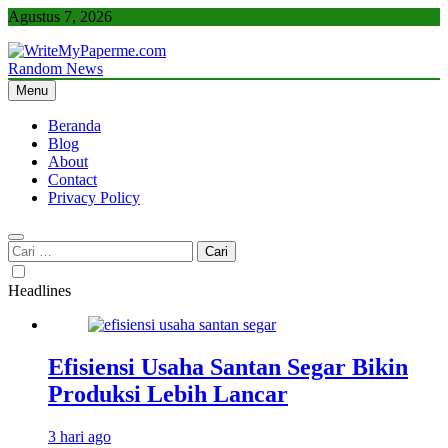
Skip
Agustus 7, 2026
to
content
Random News
WriteMyPaperme.com
Bisnis, Kuliner, Teknologi
Menu
Beranda
Blog
About
Contact
Privacy Policy
Cari
untuk:
Headlines
Efisiensi Usaha Santan Segar Bikin
Produksi Lebih Lancar
3 hari ago