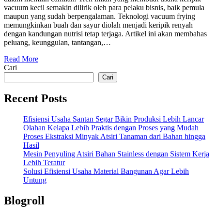
vacuum kecil semakin dilirik oleh para pelaku bisnis, baik pemula
maupun yang sudah berpengalaman. Teknologi vacuum frying
memungkinkan buah dan sayur diolah menjadi keripik renyah
dengan kandungan nutrisi tetap terjaga. Artikel ini akan membahas
peluang, keunggulan, tantangan,…
Read More
Cari
Cari
Recent Posts
Efisiensi Usaha Santan Segar Bikin Produksi Lebih Lancar
Olahan Kelapa Lebih Praktis dengan Proses yang Mudah
Proses Ekstraksi Minyak Atsiri Tanaman dari Bahan hingga
Hasil
Mesin Penyuling Atsiri Bahan Stainless dengan Sistem Kerja
Lebih Teratur
Solusi Efisiensi Usaha Material Bangunan Agar Lebih
Untung
Blogroll