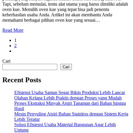
Tapi, sebelum memulai, tentu alat utama yang harus dimiliki adalah
oven kue. Memilih oven kue yang tepat bisa jadi penentu
keberhasilan usaha Anda. Artikel ini akan membantu Anda
memahami berbagai pilihan oven kue yang sesuai…
Read More
1
2
Cari
Cari
Recent Posts
Efisiensi Usaha Santan Segar Bikin Produksi Lebih Lancar
Olahan Kelapa Lebih Praktis dengan Proses yang Mudah
Proses Ekstraksi Minyak Atsiri Tanaman dari Bahan hingga
Hasil
Mesin Penyuling Atsiri Bahan Stainless dengan Sistem Kerja
Lebih Teratur
Solusi Efisiensi Usaha Material Bangunan Agar Lebih
Untung