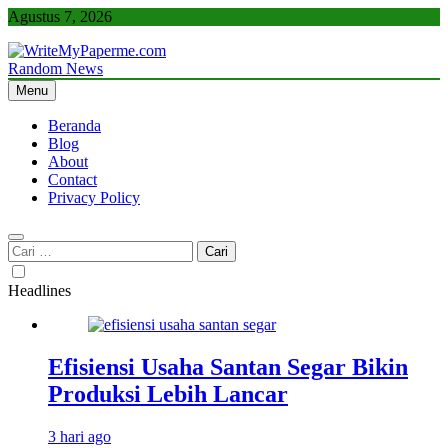
Skip
Agustus 7, 2026
to
content
Random News
WriteMyPaperme.com
Bisnis, Kuliner, Teknologi
Menu
Beranda
Blog
About
Contact
Privacy Policy
Cari
untuk:
Headlines
Efisiensi Usaha Santan Segar Bikin
Produksi Lebih Lancar
3 hari ago