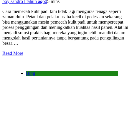
boy sandro
1 tahun ago
0
5 mins
Cara memecah kulit padi kini tidak lagi menguras tenaga seperti
zaman dulu. Petani dan pelaku usaha kecil di pedesaan sekarang
bisa menggunakan mesin pemecah kulit padi untuk mempercepat
proses penggilingan dan meningkatkan kualitas hasil panen. Alat ini
menjadi solusi praktis bagi mereka yang ingin lebih mandiri dalam
mengolah hasil pertaniannya tanpa bergantung pada penggilingan
besar….
Read More
Blog