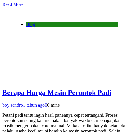
Read More
Blog
Berapa Harga Mesin Perontok Padi
boy sandro
1 tahun ago
0
6 mins
Petani padi tentu ingin hasil panennya cepat tertangani. Proses
perontokan sering kali memakan banyak waktu dan tenaga jika
masih menggunakan cara manual. Maka dari itu, banyak petani dan
pelaku usaha kecil mulai beralih ke mesin perontok padi. Selain