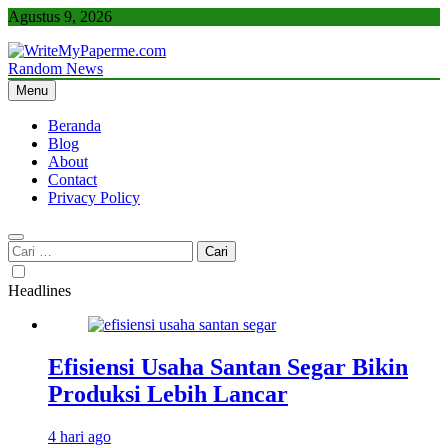
Skip
Agustus 9, 2026
to
content
Random News
WriteMyPaperme.com
Bisnis, Kuliner, Teknologi
Menu
Beranda
Blog
About
Contact
Privacy Policy
Cari
untuk:
Headlines
Efisiensi Usaha Santan Segar Bikin
Produksi Lebih Lancar
4 hari ago