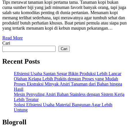
Tips merawat tanaman kopi pertama tama. Tanaman kopi bukan
cuma sumber biji yang jadi minuman favorit banyak orang, tapi juga
salah satu komoditas penting di dunia pertanian. Menanam kopi
memang terlihat sederhana, tapi merawatnya agar tumbuh sehat dan
produktif butuh perhatian khusus. Buat petani pemula atau siapa pun
yang tertarik menanam kopi di kebun maupun pekarangan…
Read More
Cari
Cari
Recent Posts
Efisiensi Usaha Santan Segar Bikin Produksi Lebih Lancar
Olahan Kelapa Lebih Praktis dengan Proses yang Mudah
Proses Ekstraksi Minyak Atsiri Tanaman dari Bahan hingga
Hasil
Mesin Penyuling Atsiri Bahan Stainless dengan Sistem Kerja
Lebih Teratur
Solusi Efisiensi Usaha Material Bangunan Agar Lebih
Untung
Blogroll