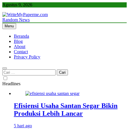
Skip
Agustus 9, 2026
to
content
Random News
WriteMyPaperme.com
Bisnis, Kuliner, Teknologi
Menu
Beranda
Blog
About
Contact
Privacy Policy
Cari
untuk:
Headlines
Efisiensi Usaha Santan Segar Bikin
Produksi Lebih Lancar
5 hari ago