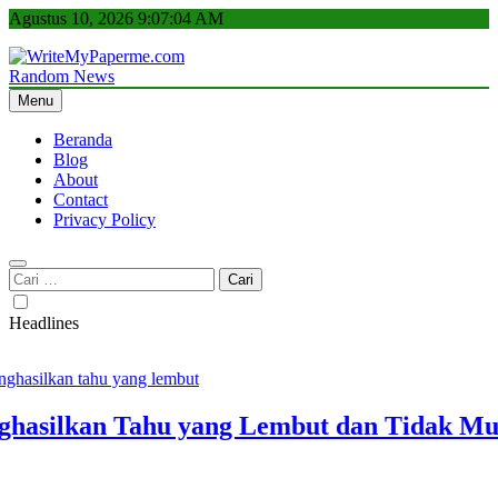
Skip
Agustus 10, 2026
9:07:05 AM
to
content
Random News
WriteMyPaperme.com
Bisnis, Kuliner, Teknologi
Menu
Beranda
Blog
About
Contact
Privacy Policy
Cari
untuk:
Headlines
asilkan Tahu yang Lembut dan Tidak Mud