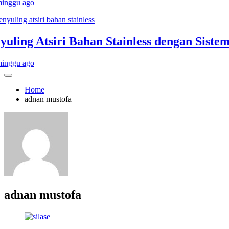
ggu ago
ing Atsiri Bahan Stainless dengan Sistem 
ggu ago
Home
adnan mustofa
adnan mustofa