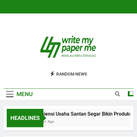
Skip
to
content
WriteMyPaperm
Bisnis, Kuliner, Teknologi
RANDOM NEWS
MENU
Efisiensi Usaha Santan Segar Bikin Produksi L
HEADLINES
5 Hari Ago