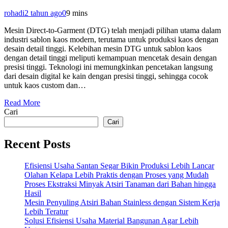
rohadi
2 tahun ago
0
9 mins
Mesin Direct-to-Garment (DTG) telah menjadi pilihan utama dalam
industri sablon kaos modern, terutama untuk produksi kaos dengan
desain detail tinggi. Kelebihan mesin DTG untuk sablon kaos
dengan detail tinggi meliputi kemampuan mencetak desain dengan
presisi tinggi. Teknologi ini memungkinkan pencetakan langsung
dari desain digital ke kain dengan presisi tinggi, sehingga cocok
untuk kaos custom dan…
Read More
Cari
Cari
Recent Posts
Efisiensi Usaha Santan Segar Bikin Produksi Lebih Lancar
Olahan Kelapa Lebih Praktis dengan Proses yang Mudah
Proses Ekstraksi Minyak Atsiri Tanaman dari Bahan hingga
Hasil
Mesin Penyuling Atsiri Bahan Stainless dengan Sistem Kerja
Lebih Teratur
Solusi Efisiensi Usaha Material Bangunan Agar Lebih