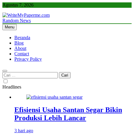
Skip
Agustus 7, 2026
to
content
Random News
WriteMyPaperme.com
Bisnis, Kuliner, Teknologi
Menu
Beranda
Blog
About
Contact
Privacy Policy
Cari
untuk:
Headlines
Efisiensi Usaha Santan Segar Bikin
Produksi Lebih Lancar
3 hari ago