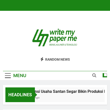
Skip
to
content
WriteMyPaperm
Bisnis, Kuliner, Teknologi
RANDOM NEWS
MENU
Efisiensi Usaha Santan Segar Bikin Produksi Lebih
HEADLINES
6 Hari Ago