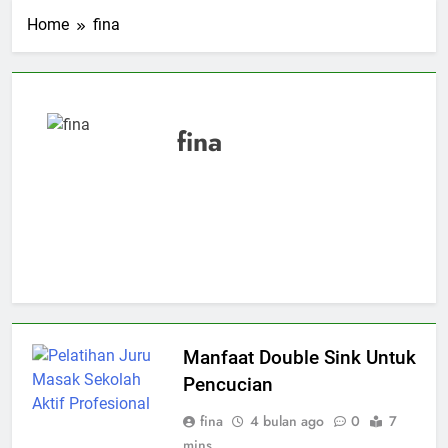
Home
fina
fina
Manfaat Double Sink Untuk
Pencucian
fina
4 bulan ago
0
7
mins