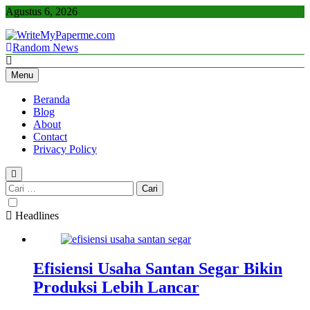
Skip
Agustus 6, 2026
to
content
Random News
WriteMyPaperme.com
Bisnis, Kuliner, Teknologi
Menu
Beranda
Blog
About
Contact
Privacy Policy
Cari
untuk:
Headlines
Efisiensi Usaha Santan Segar Bikin
Produksi Lebih Lancar