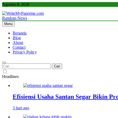
Skip
Agustus 8, 2026
to
content
Random News
WriteMyPaperme.com
Bisnis, Kuliner, Teknologi
Menu
Beranda
Blog
About
Contact
Privacy Policy
Cari
untuk:
Headlines
Efisiensi Usaha Santan Segar Bikin P
3 hari ago