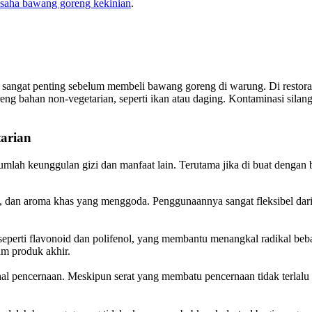
usaha bawang goreng kekinian
.
ang sangat penting sebelum membeli bawang goreng di warung. Di rest
ng bahan non-vegetarian, seperti ikan atau daging. Kontaminasi silan
arian
lah keunggulan gizi dan manfaat lain. Terutama jika di buat dengan b
s, dan aroma khas yang menggoda. Penggunaannya sangat fleksibel dar
perti flavonoid dan polifenol, yang membantu menangkal radikal be
am produk akhir.
 pencernaan. Meskipun serat yang membatu pencernaan tidak terlalu be