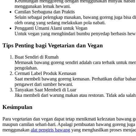
Keuntungan menggoreng dengan menggunakan minyak nabati ada
menggunakan lemak hewani.
Camilan Serbaguna dan Praktis
Selain sebagai pelengkap masakan, bawang goreng juga bisa di
oleh orang yang sedang melakukan pola nabati.
Pengganti Umami Alami untuk Vegan
Untuk vegan yang menghindari bumbu penyedap berbasis hewan
Tips Penting bagi Vegetarian dan Vegan
Buat Sendiri di Rumah
Memasak bawang goreng sendiri adalah cara terbaik untuk mem
pengolahan.
Cermati Label Produk Kemasan
Saat membeli bawang goreng kemasan. Perhatikan daftar baha
pengawet dari sumber hewani.
Tanyakan Saat Membeli di Luar
Jika membeli dari warung makan atau restoran. Tidak ada sala
Kesimpulan
Para vegetarian dan vegan dapat tetap menikmati kelezatan bawang g
maupun camilan sehari-hari. Apalagi pembuatan bawang goreng juga 
menggunakan
alat pengiris bawang
yang menghasilkan proses menjadi