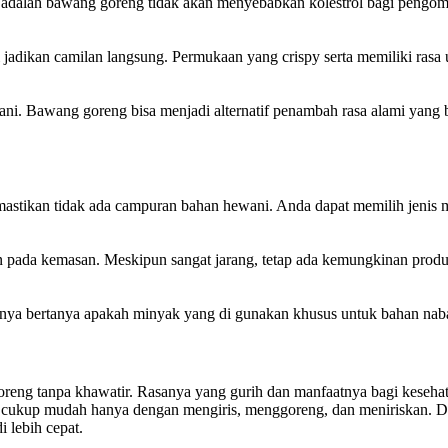
lah bawang goreng tidak akan menyebabkan kolestrol bagi pengomsum
 jadikan camilan langsung. Permukaan yang crispy serta memiliki ras
i. Bawang goreng bisa menjadi alternatif penambah rasa alami yang 
astikan tidak ada campuran bahan hewani. Anda dapat memilih jenis 
n pada kemasan. Meskipun sangat jarang, tetap ada kemungkinan prod
hnya bertanya apakah minyak yang di gunakan khusus untuk bahan nabat
oreng tanpa khawatir. Rasanya yang gurih dan manfaatnya bagi keseha
cukup mudah hanya dengan mengiris, menggoreng, dan meniriskan. Dit
 lebih cepat.