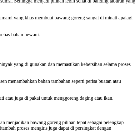
si. Sehingga menjadi pilihan lebih sehat di banding taburan yang
a umami yang khas membuat bawang goreng sangat di minati apalagi
bebas bahan hewani.
minyak yang di gunakan dan memastikan kebersihan selama proses
usen menambahkan bahan tambahan seperti perisa buatan atau
i atau juga di pakai untuk menggoreng daging atau ikan.
tan menjadikan bawang goreng pilihan tepat sebagai pelengkap
ambah proses mengiris juga dapat di persingkat dengan