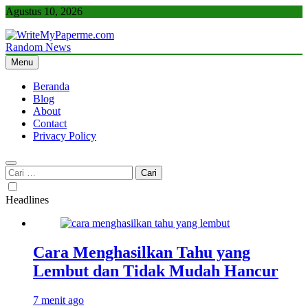
Skip
Agustus 10, 2026
to
content
Random News
WriteMyPaperme.com
Bisnis, Kuliner, Teknologi
Menu
Beranda
Blog
About
Contact
Privacy Policy
Cari
untuk:
Headlines
Cara Menghasilkan Tahu yang
Lembut dan Tidak Mudah Hancur
7 menit ago