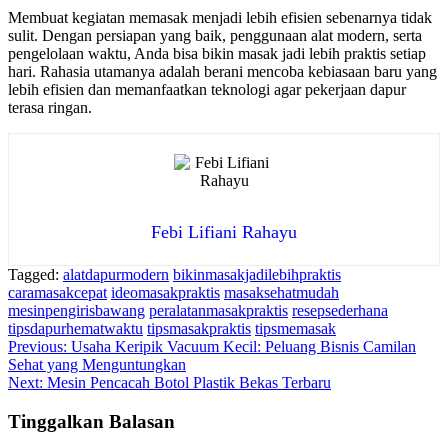
Membuat kegiatan memasak menjadi lebih efisien sebenarnya tidak
sulit. Dengan persiapan yang baik, penggunaan alat modern, serta
pengelolaan waktu, Anda bisa bikin masak jadi lebih praktis setiap
hari. Rahasia utamanya adalah berani mencoba kebiasaan baru yang
lebih efisien dan memanfaatkan teknologi agar pekerjaan dapur
terasa ringan.
Febi Lifiani Rahayu
Tagged:
alatdapurmodern
bikinmasakjadilebihpraktis
caramasakcepat
ideomasakpraktis
masaksehatmudah
mesinpengirisbawang
peralatanmasakpraktis
resepsederhana
tipsdapurhematwaktu
tipsmasakpraktis
tipsmemasak
Navigasi
Previous:
Usaha Keripik Vacuum Kecil: Peluang Bisnis Camilan
Sehat yang Menguntungkan
pos
Next:
Mesin Pencacah Botol Plastik Bekas Terbaru
Tinggalkan Balasan