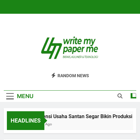
Skip
to
content
WriteMyPaperm
Bisnis, Kuliner, Teknologi
RANDOM NEWS
MENU
Efisiensi Usaha Santan Segar Bikin Produksi Lebi
HEADLINES
4 Hari Ago