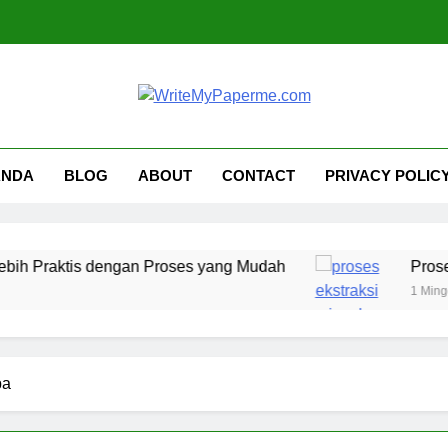
iteMyPaperme.com
iner, Teknologi
ANDA
BLOG
ABOUT
CONTACT
PRIVACY POLIC
tis dengan Proses yang Mudah
Proses Ekstra
1 Minggu Ago
pa