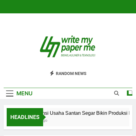
Skip
to
content
WriteMyPaperm
Bisnis, Kuliner, Teknologi
RANDOM NEWS
MENU
Efisiensi Usaha Santan Segar Bikin Produksi Lebih
HEADLINES
4 Hari Ago