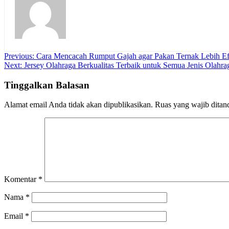
Navigasi
Previous:
Cara Mencacah Rumput Gajah agar Pakan Ternak Lebih Ef
Next:
Jersey Olahraga Berkualitas Terbaik untuk Semua Jenis Olahra
pos
Tinggalkan Balasan
Alamat email Anda tidak akan dipublikasikan.
Ruas yang wajib ditan
Komentar
*
Nama
*
Email
*