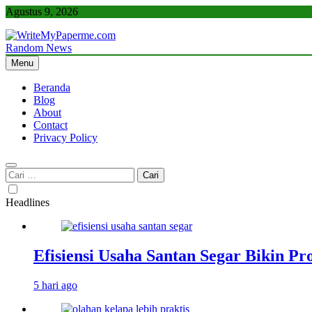
Skip
Agustus 9, 2026
to
content
Random News
WriteMyPaperme.com
Bisnis, Kuliner, Teknologi
Menu
Beranda
Blog
About
Contact
Privacy Policy
Cari
untuk:
Headlines
Efisiensi Usaha Santan Segar Bikin P
5 hari ago