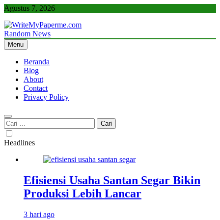
Skip
Agustus 7, 2026
to
content
Random News
WriteMyPaperme.com
Bisnis, Kuliner, Teknologi
Menu
Beranda
Blog
About
Contact
Privacy Policy
Cari
untuk:
Headlines
Efisiensi Usaha Santan Segar Bikin
Produksi Lebih Lancar
3 hari ago