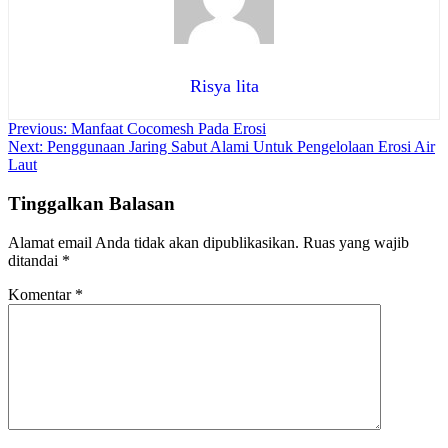
Risya lita
Navigasi
Previous:
Manfaat Cocomesh Pada Erosi
Next:
Penggunaan Jaring Sabut Alami Untuk Pengelolaan Erosi Air
pos
Laut
Tinggalkan Balasan
Alamat email Anda tidak akan dipublikasikan.
Ruas yang wajib
ditandai
*
Komentar
*