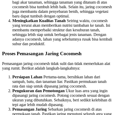
bagi akar tanaman, sehingga tanaman yang ditanam di atas
cocomesh bisa tumbuh lebih baik. Selain itu, jaring cocomesh
juga membantu dalam penyebaran benih, sehingga vegetasi
baru dapat tumbuh dengan optimal.
Meningkatkan Kualitas Tanah
Seiring waktu, cocomesh
yang terurai akan memberikan nutrisi tambahan ke tanah. Ini
membantu memperbaiki struktur dan kesuburan tanah,
sehingga lebih siap untuk berbagai jenis tanaman. Dengan
adanya cocomesh, lahan yang sebelumnya rusak bisa kembali
subur dan produktif.
Proses Pemasangan Jaring Cocomesh
Pemasangan jaring cocomesh tidak sulit dan tidak memerlukan alat
yang rumit. Berikut adalah langkah-langkahnya:
Persiapan Lahan
Pertama-tama, bersihkan lahan dari
sampah, batu, dan tanaman liar. Pastikan permukaan tanah
rata dan siap untuk dipasang jaring cocomesh.
Pengukuran dan Pemotongan
Ukur luas area yang ingin
dipasangi jaring cocomesh. Potong cocomesh sesuai dengan
ukuran yang dibutuhkan. Sebaiknya, beri sedikit kelebihan di
tepi agar lebih mudah dipasang.
Pemasangan Jaring
Sebarkan jaring cocomesh di atas
permukaan tanah. Pastikan jaring menutupi seluruh area yang