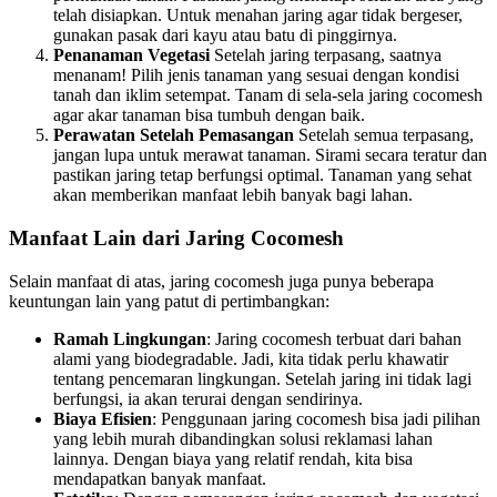
telah disiapkan. Untuk menahan jaring agar tidak bergeser,
gunakan pasak dari kayu atau batu di pinggirnya.
Penanaman Vegetasi
Setelah jaring terpasang, saatnya
menanam! Pilih jenis tanaman yang sesuai dengan kondisi
tanah dan iklim setempat. Tanam di sela-sela jaring cocomesh
agar akar tanaman bisa tumbuh dengan baik.
Perawatan Setelah Pemasangan
Setelah semua terpasang,
jangan lupa untuk merawat tanaman. Sirami secara teratur dan
pastikan jaring tetap berfungsi optimal. Tanaman yang sehat
akan memberikan manfaat lebih banyak bagi lahan.
Manfaat Lain dari Jaring Cocomesh
Selain manfaat di atas, jaring cocomesh juga punya beberapa
keuntungan lain yang patut di pertimbangkan:
Ramah Lingkungan
: Jaring cocomesh terbuat dari bahan
alami yang biodegradable. Jadi, kita tidak perlu khawatir
tentang pencemaran lingkungan. Setelah jaring ini tidak lagi
berfungsi, ia akan terurai dengan sendirinya.
Biaya Efisien
: Penggunaan jaring cocomesh bisa jadi pilihan
yang lebih murah dibandingkan solusi reklamasi lahan
lainnya. Dengan biaya yang relatif rendah, kita bisa
mendapatkan banyak manfaat.