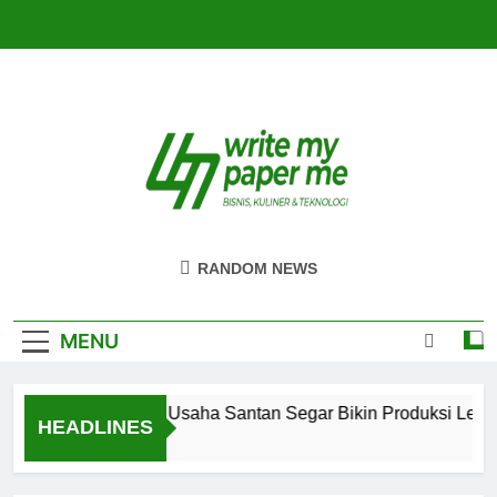
Skip
to
content
WriteMyPaperme
Bisnis, Kuliner, Teknologi
RANDOM NEWS
MENU
Efisiensi Usaha Santan Segar Bikin Produksi Lebih L
HEADLINES
3 Hari Ago