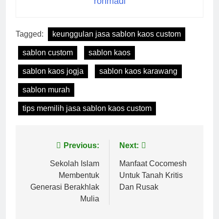
rohmadi
Tagged:
keunggulan jasa sablon kaos custom
sablon custom
sablon kaos
sablon kaos jogja
sablon kaos karawang
sablon murah
tips memilih jasa sablon kaos custom
Navigasi
Previous:
Next:
pos
Sekolah Islam
Manfaat Cocomesh
Membentuk
Untuk Tanah Kritis
Generasi Berakhlak
Dan Rusak
Mulia