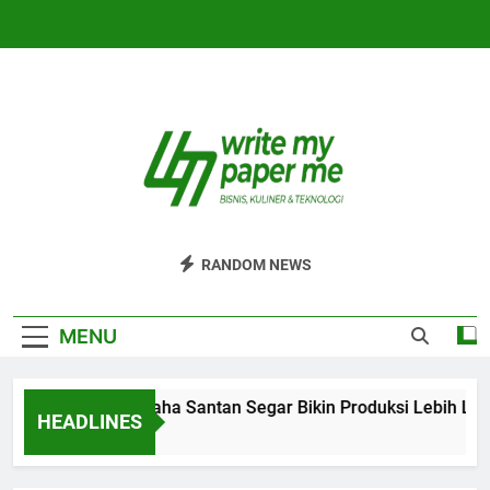
Skip
to
content
WriteMyPaperm
Bisnis, Kuliner, Teknologi
RANDOM NEWS
MENU
Efisiensi Usaha Santan Segar Bikin Produksi Lebih Lanc
HEADLINES
4 Hari Ago