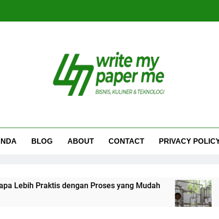
iteMyPaperme.com
iner, Teknologi
ANDA
BLOG
ABOUT
CONTACT
PRIVACY POLIC
tis dengan Proses yang Mudah
Proses Ekstrak
1 Minggu Ago