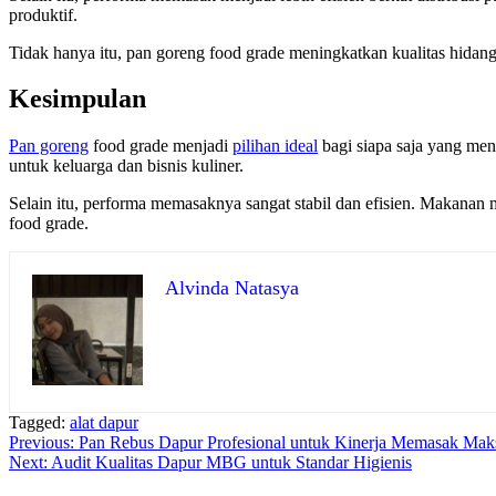
produktif.
Tidak hanya itu, pan goreng food grade meningkatkan kualitas hid
Kesimpulan
Pan goreng
food grade menjadi
pilihan ideal
bagi siapa saja yang men
untuk keluarga dan bisnis kuliner.
Selain itu, performa memasaknya sangat stabil dan efisien. Makanan
food grade.
Alvinda Natasya
Tagged:
alat dapur
Navigasi
Previous:
Pan Rebus Dapur Profesional untuk Kinerja Memasak Mak
Next:
Audit Kualitas Dapur MBG untuk Standar Higienis
pos