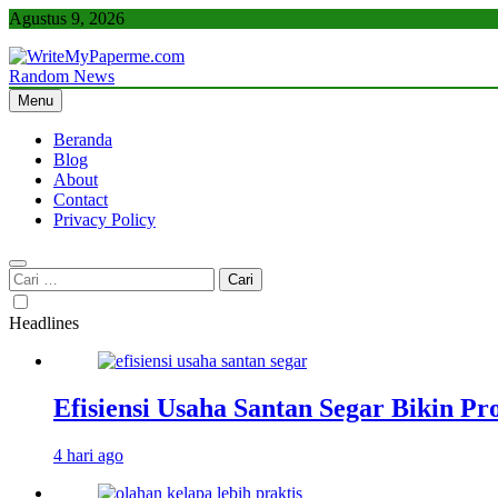
Skip
Agustus 9, 2026
to
content
Random News
WriteMyPaperme.com
Bisnis, Kuliner, Teknologi
Menu
Beranda
Blog
About
Contact
Privacy Policy
Cari
untuk:
Headlines
Efisiensi Usaha Santan Segar Bikin P
4 hari ago