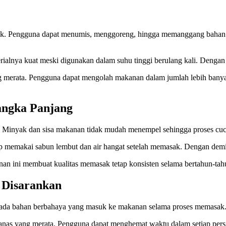
knik. Pengguna dapat menumis, menggoreng, hingga memanggang bahan
rialnya kuat meski digunakan dalam suhu tinggi berulang kali. Dengan 
g merata. Pengguna dapat mengolah makanan dalam jumlah lebih banyak
angka Panjang
 Minyak dan sisa makanan tidak mudah menempel sehingga proses cuci
p memakai sabun lembut dan air hangat setelah memasak. Dengan demikia
an ini membuat kualitas memasak tetap konsisten selama bertahun-tahun.
 Disarankan
da bahan berbahaya yang masuk ke makanan selama proses memasak. Ka
i panas yang merata. Pengguna dapat menghemat waktu dalam setiap per