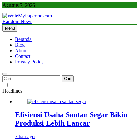
Skip
Agustus 7, 2026
to
content
Random News
WriteMyPaperme.com
Bisnis, Kuliner, Teknologi
Menu
Beranda
Blog
About
Contact
Privacy Policy
Cari
untuk:
Headlines
Efisiensi Usaha Santan Segar Bikin
Produksi Lebih Lancar
3 hari ago