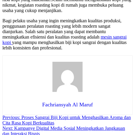
nikmat, kegiatan roasting kopi di rumah juga membuka peluang
usaha yang cukup menjanjikan.
Bagi pelaku usaha yang ingin meningkatkan kualitas produksi,
penggunaan peralatan roasting yang lebih modern sangat
dianjurkan. Salah satu peralatan yang dapat membantu
meningkatkan efisiensi dan kualitas roasting adalah
mesin sangrai
kopi
yang mampu menghasilkan biji kopi sangrai dengan kualitas
lebih konsisten dan profesional.
Fachriansyah Al Maruf
Navigasi
Previous:
Proses Sangrai Biji Kopi untuk Menghasilkan Aroma dan
Cita Rasa Kopi Berkualitas
pos
Next:
Kampanye Digital Media Sosial Meningkatkan Jangkauan
dan Interaksi Bisnis