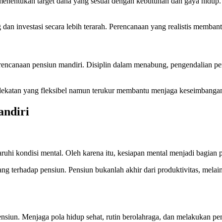
entukan target dana yang sesuai dengan kebutuhan dan gaya hidup. Ta
 dan investasi secara lebih terarah. Perencanaan yang realistis memba
encanaan pensiun mandiri. Disiplin dalam menabung, pengendalian pen
Pendekatan yang fleksibel namun terukur membantu menjaga keseimbang
andiri
ruhi kondisi mental. Oleh karena itu, kesiapan mental menjadi bagian 
terhadap pensiun. Pensiun bukanlah akhir dari produktivitas, melain
siun. Menjaga pola hidup sehat, rutin berolahraga, dan melakukan pem