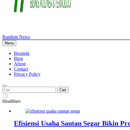
Random News
WriteMyPaperme.com
Bisnis, Kuliner, Teknologi
Menu
Beranda
Blog
About
Contact
Privacy Policy
Cari
untuk:
Headlines
Efisiensi Usaha Santan Segar Bikin P