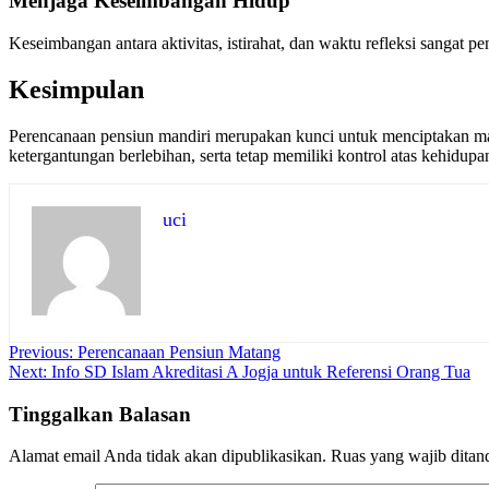
Menjaga Keseimbangan Hidup
Keseimbangan antara aktivitas, istirahat, dan waktu refleksi sangat 
Kesimpulan
Perencanaan pensiun mandiri merupakan kunci untuk menciptakan masa
ketergantungan berlebihan, serta tetap memiliki kontrol atas kehidup
uci
Navigasi
Previous:
Perencanaan Pensiun Matang
Next:
Info SD Islam Akreditasi A Jogja untuk Referensi Orang Tua
pos
Tinggalkan Balasan
Alamat email Anda tidak akan dipublikasikan.
Ruas yang wajib ditan