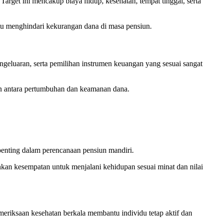
rget ini mencakup biaya hidup, kesehatan, tempat tinggal, serta
ntu menghindari kekurangan dana di masa pensiun.
geluaran, serta pemilihan instrumen keuangan yang sesuai sangat
an antara pertumbuhan dan keamanan dana.
penting dalam perencanaan pensiun mandiri.
kan kesempatan untuk menjalani kehidupan sesuai minat dan nilai
eriksaan kesehatan berkala membantu individu tetap aktif dan