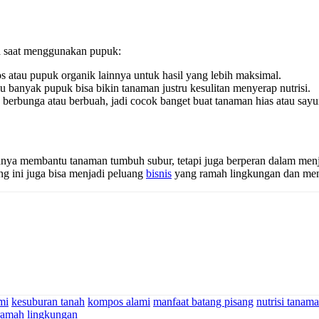
ba saat menggunakan pupuk:
tau pupuk organik lainnya untuk hasil yang lebih maksimal.
u banyak pupuk bisa bikin tanaman justru kesulitan menyerap nutrisi.
erbunga atau berbuah, jadi cocok banget buat tanaman hias atau sayur
a membantu tanaman tumbuh subur, tetapi juga berperan dalam menjaga
ng ini juga bisa menjadi peluang
bisnis
yang ramah lingkungan dan men
mi
kesuburan tanah
kompos alami
manfaat batang pisang
nutrisi tanam
ramah lingkungan