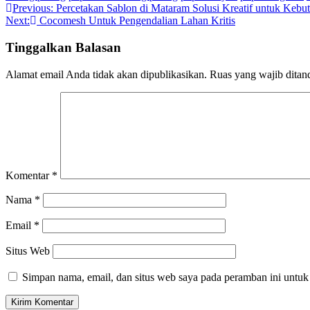
Navigasi
Previous:
Percetakan Sablon di Mataram Solusi Kreatif untuk Kebu
Next:
Cocomesh Untuk Pengendalian Lahan Kritis
pos
Tinggalkan Balasan
Alamat email Anda tidak akan dipublikasikan.
Ruas yang wajib ditan
Komentar
*
Nama
*
Email
*
Situs Web
Simpan nama, email, dan situs web saya pada peramban ini untuk