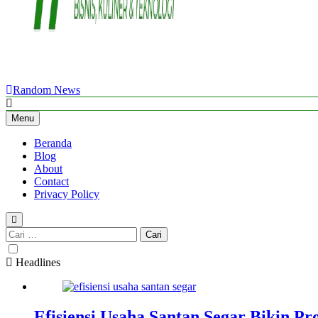
Random News
WriteMyPaperme.com
Bisnis, Kuliner, Teknologi
Menu
Beranda
Blog
About
Contact
Privacy Policy
Cari
untuk:
Headlines
Efisiensi Usaha Santan Segar Bikin P