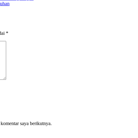
tuhan
dai
*
 komentar saya berikutnya.