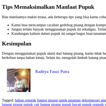
Tips Memaksimalkan Manfaat Pupuk
Biar manfaatnya makin terasa, ada beberapa tips yang bisa kamu co
Kamu bisa mencampur cacahan gedebog pisang dengan kompos a
Jangan terlalu banyak menggunakan pupuk ini sekaligus. Terlal
Kandungan kalium dalam pupuk ini sangat bagus buat tanaman b
Kesimpulan
Dengan menggunakan pupuk alami dari batang pisang, kamu tidak hany
berkebun tanpa bahan kimia. Selain itu, mengolah limbah batang pisa
Raditya Fauzi Putra
Tagged:
bahan organik
batang pisang untuk tanaman
dekomposer ala
batang pisang
pupuk cair batang pisang
pupuk hayati
pupuk organik