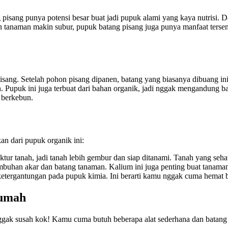
pisang punya potensi besar buat jadi pupuk alami yang kaya nutrisi. Da
anaman makin subur, pupuk batang pisang juga punya manfaat tersembu
sang. Setelah pohon pisang dipanen, batang yang biasanya dibuang ini
 Pupuk ini juga terbuat dari bahan organik, jadi nggak mengandung ba
 berkebun.
n dari pupuk organik ini:
ur tanah, jadi tanah lebih gembur dan siap ditanami. Tanah yang seha
han akar dan batang tanaman. Kalium ini juga penting buat tanaman 
rgantungan pada pupuk kimia. Ini berarti kamu nggak cuma hemat biay
Rumah
nggak susah kok! Kamu cuma butuh beberapa alat sederhana dan batang