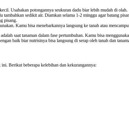
kecil. Usahakan potongannya seukuran dadu biar lebih mudah di olah.
 tambahkan sedikit air. Diamkan selama 1-2 minggu agar batang pisang 
g pisang.
di gunakan. Kamu bisa menebarkannya langsung ke tanah atau mencampur
ya adalah saat tanaman dalam fase pertumbuhan. Kamu bisa menggunakan 
ngan baik biar nutrisinya bisa langsung di serap oleh tanah dan tanam
 ini. Berikut beberapa kelebihan dan kekurangannya: