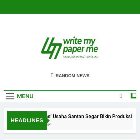
Skip
to
content
WriteMyPaperme
Bisnis, Kuliner, Teknologi
RANDOM NEWS
MENU
Efisiensi Usaha Santan Segar Bikin Produksi Lebih
HEADLINES
3 Hari Ago