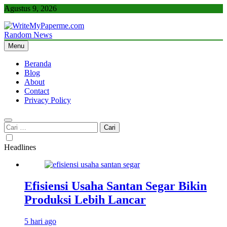
Skip
Agustus 9, 2026
to
content
Random News
WriteMyPaperme.com
Bisnis, Kuliner, Teknologi
Menu
Beranda
Blog
About
Contact
Privacy Policy
Cari
untuk:
Headlines
Efisiensi Usaha Santan Segar Bikin
Produksi Lebih Lancar
5 hari ago