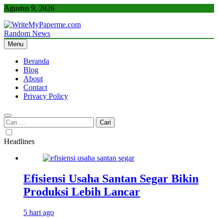
Skip
Agustus 9, 2026
to
content
Random News
WriteMyPaperme.com
Bisnis, Kuliner, Teknologi
Menu
Beranda
Blog
About
Contact
Privacy Policy
Cari
untuk:
Headlines
Efisiensi Usaha Santan Segar Bikin
Produksi Lebih Lancar
5 hari ago