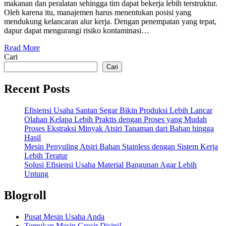
makanan dan peralatan sehingga tim dapat bekerja lebih terstruktur.
Oleh karena itu, manajemen harus menentukan posisi yang
mendukung kelancaran alur kerja. Dengan penempatan yang tepat,
dapur dapat mengurangi risiko kontaminasi…
Read More
Cari
Cari
Recent Posts
Efisiensi Usaha Santan Segar Bikin Produksi Lebih Lancar
Olahan Kelapa Lebih Praktis dengan Proses yang Mudah
Proses Ekstraksi Minyak Atsiri Tanaman dari Bahan hingga
Hasil
Mesin Penyuling Atsiri Bahan Stainless dengan Sistem Kerja
Lebih Teratur
Solusi Efisiensi Usaha Material Bangunan Agar Lebih
Untung
Blogroll
Pusat Mesin Usaha Anda
Temukan Mesin Grosir Disini!