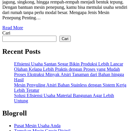
jagung, singkong, hingga rempah-rempah menjadi bentuk tepung.
Dengan bantuan mesin penepung, kamu bisa memulai usaha sendiri
dari rumah tanpa perlu modal besar. Mengapa Jenis Mesin
Penepung Penting…
Read More
Cari
Cari
Recent Posts
Efisiensi Usaha Santan Segar Bikin Produksi Lebih Lancar
Olahan Kelapa Lebih Praktis dengan Proses yang Mudah
Proses Ekstraksi Minyak Atsiri Tanaman dari Bahan hingga
Hasil
Mesin Penyuling Atsiri Bahan Stainless dengan Sistem Kerja
Lebih Teratur
Solusi Efisiensi Usaha Material Bangunan Agar Lebih
Untung
Blogroll
Pusat Mesin Usaha Anda
Temukan Mesin Grosir Disini!