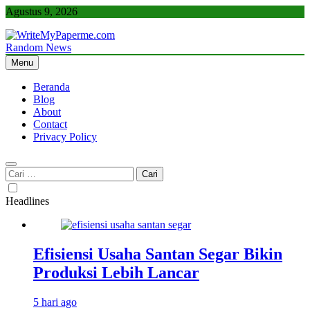
Skip
Agustus 9, 2026
to
content
Random News
WriteMyPaperme.com
Bisnis, Kuliner, Teknologi
Menu
Beranda
Blog
About
Contact
Privacy Policy
Cari
untuk:
Headlines
Efisiensi Usaha Santan Segar Bikin
Produksi Lebih Lancar
5 hari ago