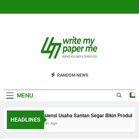
Skip
to
content
WriteMyPaperm
Bisnis, Kuliner, Teknologi
RANDOM NEWS
MENU
Efisiensi Usaha Santan Segar Bikin Produksi 
HEADLINES
4 Hari Ago